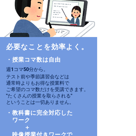
必要なことを効率よく。
・授業コマ数は​自由
週1コマ50分から。
テスト前や季節講習会などは
​通常時よりもお得な授業料で
ご希望のコマ数だけを受講できます。
"たくさんの授業を取らされる"
​ということは一切ありません。
・教科書に完全
対応した
ワーク
＋
映像授業付きワークで​